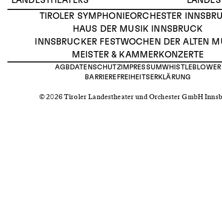
LANDESTHEATERS
LANDES
TIROLER SYMPHONIEORCHESTER INNSBR
HAUS DER MUSIK INNSBRUCK
INNSBRUCKER FESTWOCHEN DER ALTEN M
MEISTER & KAMMERKONZERTE
AGB
DATENSCHUTZ
IMPRESSUM
WHISTLEBLOWER
BARRIEREFREIHEITSERKLÄRUNG
© 2026 Tiroler Landestheater und Orchester GmbH Inns