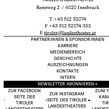
Rennweg 2 / 6020 Innsbruck
T +43 512 52074
F +43 512 52074 333
E
tiroler@landestheater.at
PARTNER:INNEN & SPONSOR:INNEN
KARRIERE
MEDIENBEREICH
GESCHICHTE
AUSZEICHNUNGEN
KONTAKTE
INTERN
NEWSLETTER ABONNIEREN
ZUR FACEBOOK
ZUM 
ZUR INSTAGRAM
SEITE DES
KAN
SEITE DES TIROLER
TIROLER
TI
LANDESTHEATERS