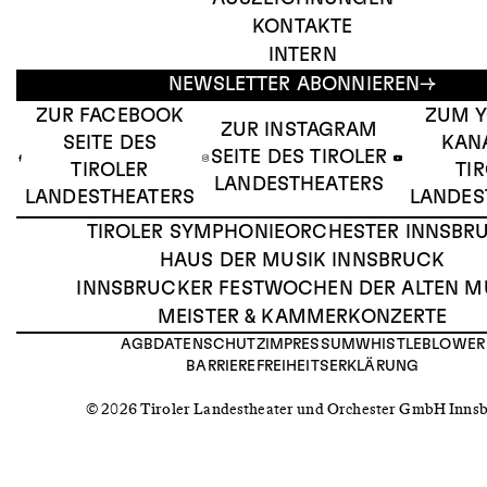
KONTAKTE
INTERN
NEWSLETTER ABONNIEREN
ZUR FACEBOOK
ZUM 
ZUR INSTAGRAM
SEITE DES
KAN
SEITE DES TIROLER
TIROLER
TI
LANDESTHEATERS
LANDESTHEATERS
LANDES
TIROLER SYMPHONIEORCHESTER INNSBR
HAUS DER MUSIK INNSBRUCK
INNSBRUCKER FESTWOCHEN DER ALTEN M
MEISTER & KAMMERKONZERTE
AGB
DATENSCHUTZ
IMPRESSUM
WHISTLEBLOWER
BARRIEREFREIHEITSERKLÄRUNG
© 2026 Tiroler Landestheater und Orchester GmbH Inns