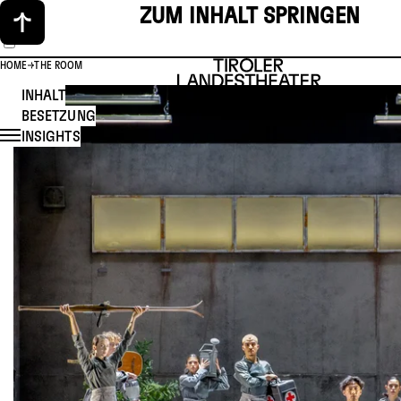
ZUM INHALT SPRINGEN
HOME
THE ROOM
INHALT
BESETZUNG
INSIGHTS