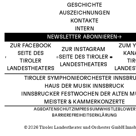
GESCHICHTE
AUSZEICHNUNGEN
KONTAKTE
INTERN
NEWSLETTER ABONNIEREN
ZUR FACEBOOK
ZUM 
ZUR INSTAGRAM
SEITE DES
KAN
SEITE DES TIROLER
TIROLER
TI
LANDESTHEATERS
LANDESTHEATERS
LANDES
TIROLER SYMPHONIEORCHESTER INNSBR
HAUS DER MUSIK INNSBRUCK
INNSBRUCKER FESTWOCHEN DER ALTEN M
MEISTER & KAMMERKONZERTE
AGB
DATENSCHUTZ
IMPRESSUM
WHISTLEBLOWER
BARRIEREFREIHEITSERKLÄRUNG
© 2026 Tiroler Landestheater und Orchester GmbH Inns