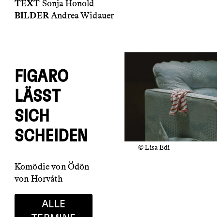
TEXT
Sonja Honold
BILDER
Andrea Widauer
FIGARO
LÄSST
SICH
SCHEIDEN
© Lisa Edi
Komödie von Ödön
von Horváth
ALLE