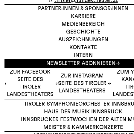
E
tiroler@landestheater.at
PARTNER:INNEN & SPONSOR:INNEN
KARRIERE
MEDIENBEREICH
GESCHICHTE
AUSZEICHNUNGEN
KONTAKTE
INTERN
NEWSLETTER ABONNIEREN
ZUR FACEBOOK
ZUM 
ZUR INSTAGRAM
SEITE DES
KAN
SEITE DES TIROLER
TIROLER
TI
LANDESTHEATERS
LANDESTHEATERS
LANDES
TIROLER SYMPHONIEORCHESTER INNSBR
HAUS DER MUSIK INNSBRUCK
INNSBRUCKER FESTWOCHEN DER ALTEN M
MEISTER & KAMMERKONZERTE