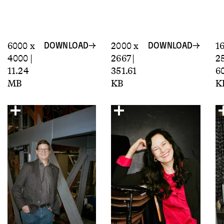
6000 x
2000 x
16
DOWNLOAD
DOWNLOAD
4000 |
2667 |
25
11.24
351.61
6
MB
KB
K