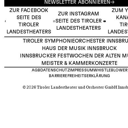
NEWSLETTER ABONNIEREN
ZUR FACEBOOK
ZUM 
ZUR INSTAGRAM
SEITE DES
KAN
SEITE DES TIROLER
TIROLER
TI
LANDESTHEATERS
LANDESTHEATERS
LANDES
TIROLER SYMPHONIEORCHESTER INNSBR
HAUS DER MUSIK INNSBRUCK
INNSBRUCKER FESTWOCHEN DER ALTEN M
MEISTER & KAMMERKONZERTE
AGB
DATENSCHUTZ
IMPRESSUM
WHISTLEBLOWER
BARRIEREFREIHEITSERKLÄRUNG
© 2026 Tiroler Landestheater und Orchester GmbH Inns