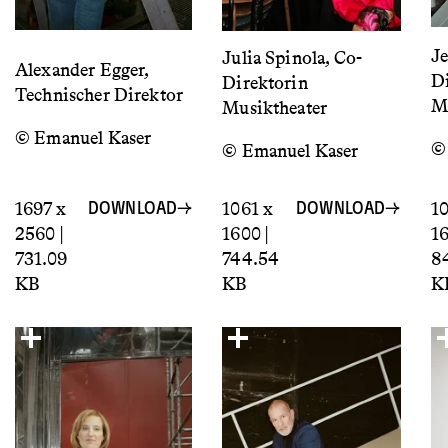
Je
Julia Spinola, Co-
Alexander Egger,
Di
Direktorin
Technischer Direktor
Mu
Musiktheater
© Emanuel Kaser
©
© Emanuel Kaser
1697 x
1061 x
10
DOWNLOAD
DOWNLOAD
2560 |
1600 |
16
731.09
744.54
8
KB
KB
K