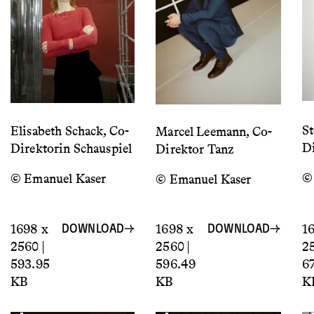
St
Elisabeth Schack, Co-
Marcel Leemann, Co-
Di
Direktorin Schauspiel
Direktor Tanz
©
© Emanuel Kaser
© Emanuel Kaser
1698 x
1698 x
1
DOWNLOAD
DOWNLOAD
2560 |
2560 |
25
593.95
596.49
6
KB
KB
K