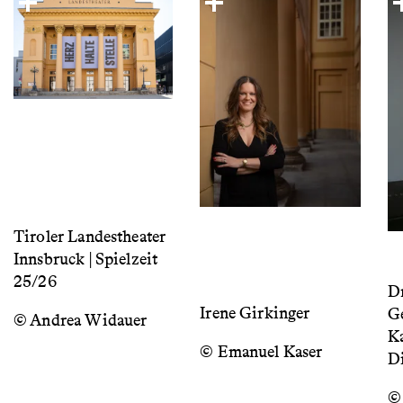
Tiroler Landestheater
Innsbruck | Spielzeit
25/26
Dr
Irene Girkinger
Ge
© Andrea Widauer
K
© Emanuel Kaser
Di
©