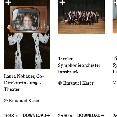
Ti
Tiroler
S
Symphonieorchester
I
Innsbruck
Laura Nöbauer, Co-
©
Direktorin Junges
© Emanuel Kaser
Theater
© Emanuel Kaser
1698 x
2560 x
2
DOWNLOAD
DOWNLOAD