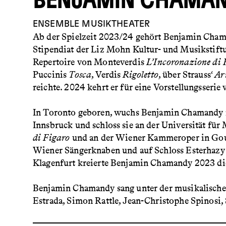
BENJAMIN CHAMA
ENSEMBLE
MUSIKTHEATER
Ab der Spielzeit 2023/24 gehört Benjamin Chama
Stipendiat der Liz Mohn Kultur- und Musikstiftu
Repertoire von Monteverdis
L’Incoronazione di
Puccinis
Tosca
, Verdis
Rigoletto
, über Strauss‘
Ar
reichte. 2024 kehrt er für eine Vorstellungsserie
In Toronto geboren, wuchs Benjamin Chamandy i
Innsbruck und schloss sie an der Universität fü
di Figaro
und an der Wiener Kammeroper in G
Wiener Sängerknaben und auf Schloss Esterhazy u
Klagenfurt kreierte Benjamin Chamandy 2023 di
Benjamin Chamandy sang unter der musikalische
Estrada, Simon Rattle, Jean-Christophe Spinosi