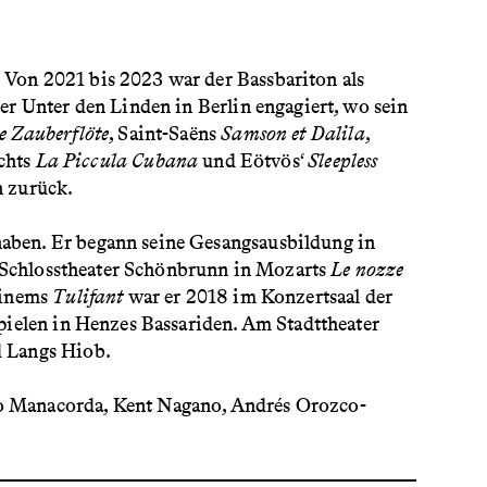
Von 2021 bis 2023 war der Bassbariton als
r Unter den Linden in Berlin engagiert, wo sein
e Zauberflöte
, Saint-Saëns
Samson et Dalila
,
echts
La Piccula Cubana
und Eötvös‘
Sleepless
n zurück.
aben. Er begann seine Gesangsausbildung in
m Schlosstheater Schönbrunn in Mozarts
Le nozze
 Einems
Tulifant
war er 2018 im Konzertsaal der
pielen in Henzes Bassariden. Am Stadttheater
d Langs Hiob.
o Manacorda, Kent Nagano, Andrés Orozco-