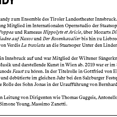
NDY
ndy zum Ensemble des Tiroler Landestheater Innsbruck. 
ng Mitglied im Internationalen Opernstudio der Staatsope
 Poppea
und Rameaus
Hippolyte et Aricie
, über Mozarts
Di
iadne auf Naxos
und
Der Rosenkavalier
bis hin zu Liebr
 von Verdis
La traviata
an die Staatsoper Unter den Linde
n Innsbruck auf und war Mitglied der Wiltener Sängerkn
r Musik und darstellende Kunst in Wien ab. 2019 war er i
ounods
Faust
zu hören. In der Titelrolle in Gottfried von
nd debütierte im gleichen Jahr bei den Salzburger Fests
e Rolle des Sohn Jonas in der Uraufführung von Bernhar
n Leitung von Dirigenten wie Thomas Guggeis, Antonell
, Simone Young, Massimo Zanetti.