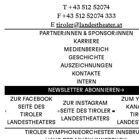
T +43 512 52074
F +43 512 52074 333
E
tiroler@landestheater.at
PARTNER:INNEN & SPONSOR:INNEN
KARRIERE
MEDIENBEREICH
GESCHICHTE
AUSZEICHNUNGEN
KONTAKTE
INTERN
NEWSLETTER ABONNIEREN
ZUR FACEBOOK
ZUM 
ZUR INSTAGRAM
SEITE DES
KAN
SEITE DES TIROLER
TIROLER
TI
LANDESTHEATERS
LANDESTHEATERS
LANDES
TIROLER SYMPHONIEORCHESTER INNSBR