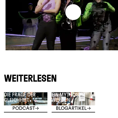
WEITERLESEN
DIE FRAGE DER
EIN MYTHOS IM
GLEICHHEIT
WERDEN
PODCAST
BLOGARTIKEL