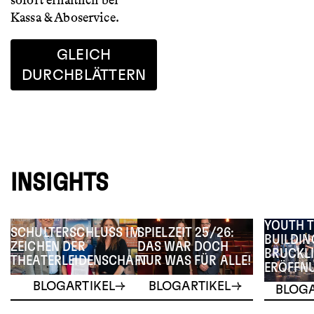
sofort erhältlich bei
Kassa & Aboservice.
GLEICH
DURCHBLÄTTERN
INSIGHTS
YOUTH 
SCHULTERSCHLUSS IM
SPIELZEIT 25/26:
BUILDIN
ZEICHEN DER
DAS WAR DOCH
BRUCKLI
THEATERLEIDENSCHAFT
NUR WAS FÜR ALLE!
ERÖFFN
BLOGARTIKEL
BLOGARTIKEL
BLOGA