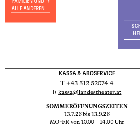
FAMILIEN UND
ALLE ANDEREN
SC
HE
KASSA & ABOSERVICE
T +43 512 52074 4
E
kassa@landestheater.at
SOMMERÖFFNUNGSZEITEN
13.7.26 bis 13.9.26
MO-FR von 10.00 – 14.00 Uhr