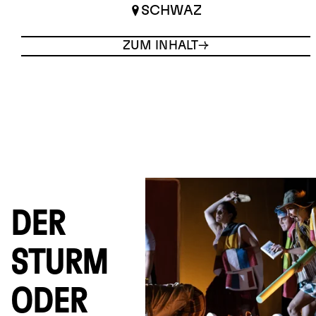
SCHWAZ
ZUM INHALT
DER
STURM
ODER