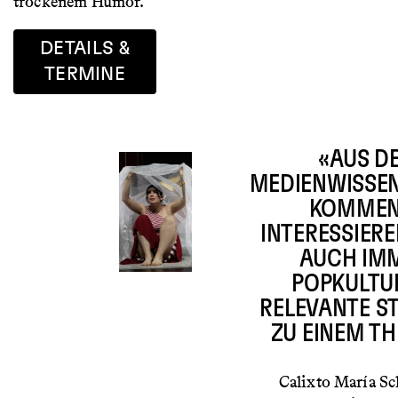
trockenem Humor.
DETAILS &
TERMINE
«AUS D
MEDIENWISSE
KOMMEN
INTERESSIER
AUCH IM
POPKULTU
RELEVANTE S
ZU EINEM T
Calixto María S