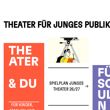
THEATER FÜR JUNGES PUBLI
THE
ATER
F
& DU
S
SPIELPLAN JUNGES
THEATER 26/27
U
N
FÜR KINDER,