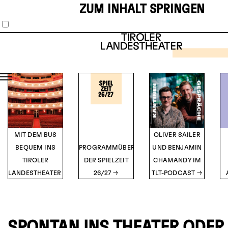
ZUM INHALT SPRINGEN
SCHAUS
MUSIKT
1
2
3
4
5
THE 
HOR
SH
TICK
Musical vo
O’Br
DETA
MIT DEM BUS
OLIVER SAILER
BEQUEM INS
PROGRAMMÜBERSICHT
UND BENJAMIN
TIROLER
DER SPIELZEIT
CHAMANDY IM
LANDESTHEATER
26/27
TLT-PODCAST
SPONTAN INS THEATER ODER 