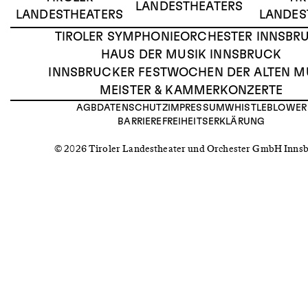
LANDESTHEATERS
LANDESTHEATERS
LANDES
TIROLER SYMPHONIEORCHESTER INNSBR
HAUS DER MUSIK INNSBRUCK
INNSBRUCKER FESTWOCHEN DER ALTEN M
MEISTER & KAMMERKONZERTE
AGB
DATENSCHUTZ
IMPRESSUM
WHISTLEBLOWER
BARRIEREFREIHEITSERKLÄRUNG
© 2026 Tiroler Landestheater und Orchester GmbH Inns