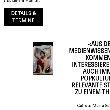
trockenem Humor.
DETAILS &
TERMINE
«AUS D
MEDIENWISSE
KOMMEN
INTERESSIER
AUCH IM
POPKULTU
RELEVANTE S
ZU EINEM T
Calixto María S