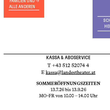
FAMILIEN UND
ALLE ANDEREN
SC
HE
KASSA & ABOSERVICE
T +43 512 52074 4
E
kassa@landestheater.at
SOMMERÖFFNUNGSZEITEN
13.7.26 bis 13.9.26
MO-FR von 10.00 – 14.00 Uhr