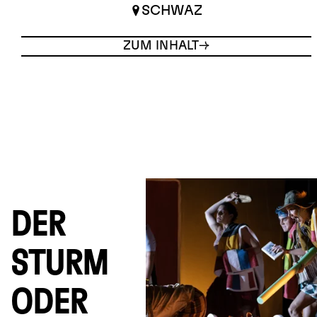
SCHWAZ
ZUM INHALT
DER
STURM
ODER