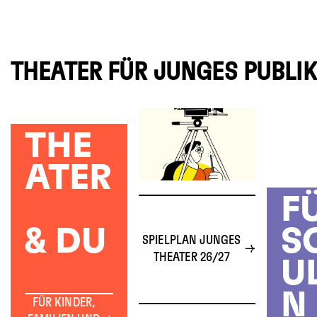
THEATER FÜR JUNGES PUBLI
THE
ATER
F
& DU
S
SPIELPLAN JUNGES
THEATER 26/27
U
N
FÜR KINDER,