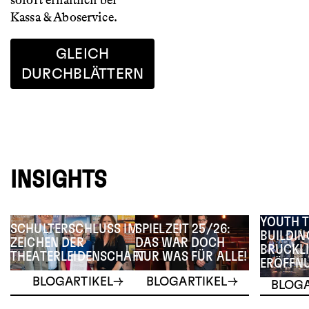
sofort erhältlich bei
Kassa & Aboservice.
GLEICH
DURCHBLÄTTERN
INSIGHTS
YOUTH 
SCHULTERSCHLUSS IM
SPIELZEIT 25/26:
BUILDIN
ZEICHEN DER
DAS WAR DOCH
BRUCKLI
THEATERLEIDENSCHAFT
NUR WAS FÜR ALLE!
ERÖFFN
BLOGARTIKEL
BLOGARTIKEL
BLOGA