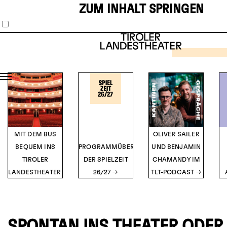
ZUM INHALT SPRINGEN
SCHAUS
MUSIKT
1
2
3
4
5
THE 
HOR
SH
TICK
Musical vo
O’Br
DETA
MIT DEM BUS
OLIVER SAILER
BEQUEM INS
PROGRAMMÜBERSICHT
UND BENJAMIN
TIROLER
DER SPIELZEIT
CHAMANDY IM
LANDESTHEATER
26/27
TLT-PODCAST
SPONTAN INS THEATER ODER 