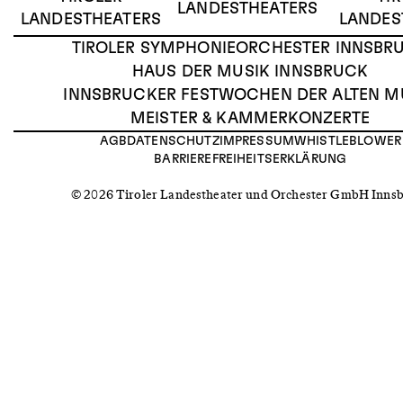
LANDESTHEATERS
LANDESTHEATERS
LANDES
TIROLER SYMPHONIEORCHESTER INNSBR
HAUS DER MUSIK INNSBRUCK
INNSBRUCKER FESTWOCHEN DER ALTEN M
MEISTER & KAMMERKONZERTE
AGB
DATENSCHUTZ
IMPRESSUM
WHISTLEBLOWER
BARRIEREFREIHEITSERKLÄRUNG
© 2026 Tiroler Landestheater und Orchester GmbH Inns